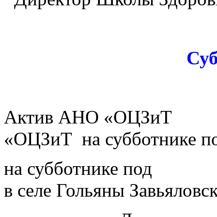
Суб
Актив АНО «ОЦ
«ОЦЗиТ на субботнике по
на субботнике п
в селе Гольяны Завьяловс