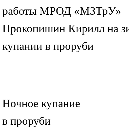
работы МРОД «МЗТрУ»
Прокопишин Кирилл на з
купании в проруби
Ночное купание
в проруби