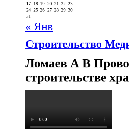
17
18
19
20
21
22
23
24
25
26
27
28
29
30
31
« Янв
Строительство Мед
Ломаев А В Прово
строительстве хр