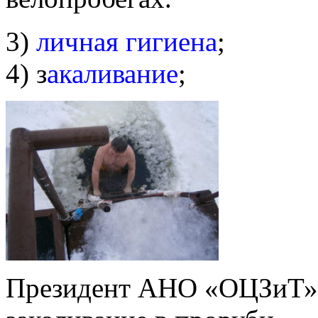
3)
личная гигиена
;
4) з
акаливание
;
Президент АНО «ОЦЗиТ» 