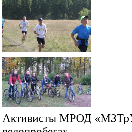
Активисты МРОД «МЗТрУ»
велопробегах.