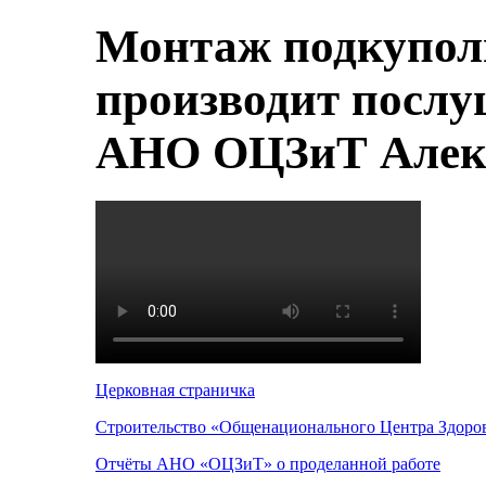
Монтаж подкупол
производит послу
АНО ОЦЗиТ Алек
Церковная страничка
Строительство «Общенационального Центра Здоров
Отчёты АНО «ОЦЗиТ» о проделанной работе