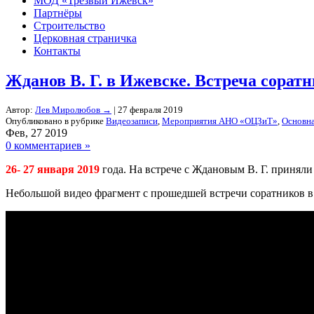
МОД «Трезвый Ижевск»
Партнёры
Строительство
Церковная страничка
Контакты
Жданов В. Г. в Ижевске. Встреча сорат
Автор:
Лев Миролюбов
→
| 27 февраля 2019
Опубликовано в рубрике
Видеозаписи
,
Мероприятия АНО «ОЦЗиТ»
,
Основн
Фев, 27 2019
0 комментариев »
26- 27 января 2019
года. На встрече с Ждановым В. Г. принял
Небольшой видео фрагмент с прошедшей встречи соратников 