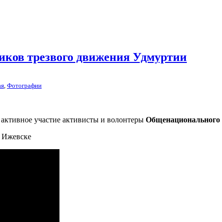
ников трезвого движения Удмуртии
ая
,
Фотографии
и активное участие активисты и волонтеры
Общенационального 
в Ижевске