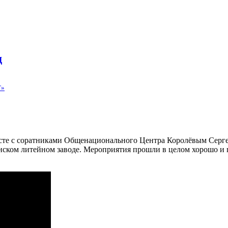
д
Т»
те с соратниками Общенационального Центра Королёвым Сер
кинском литейном заводе. Мероприятия прошли в целом хорошо 