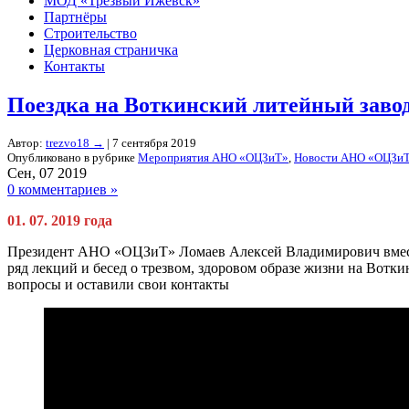
МОД «Трезвый Ижевск»
Партнёры
Строительство
Церковная страничка
Контакты
Поездка на Воткинский литейный заво
Автор:
trezvo18
→
| 7 сентября 2019
Опубликовано в рубрике
Мероприятия АНО «ОЦЗиТ»
,
Новости АНО «ОЦЗи
Сен, 07 2019
0 комментариев »
01. 07. 2019 года
Президент АНО «ОЦЗиТ» Ломаев Алексей Владимирович вмес
ряд лекций и бесед о трезвом, здоровом образе жизни на Вот
вопросы и оставили свои контакты