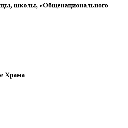
ницы, школы, «Общенационального
ве Храма