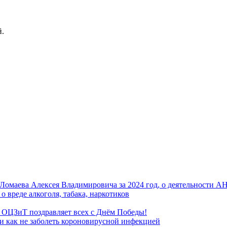
й.
омаева Алексея Владимировича за 2024 год, о деятельности 
о вреде алкоголя, табака, наркотиков
 ОЦЗиТ поздравляет всех с Днём Победы!
 и как не заболеть короновирусной инфекцией