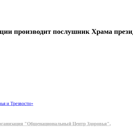
ции производит послушник Храма през
ья и Трезвости»
рганизация "Общенациональный Центр Здоровья"
.