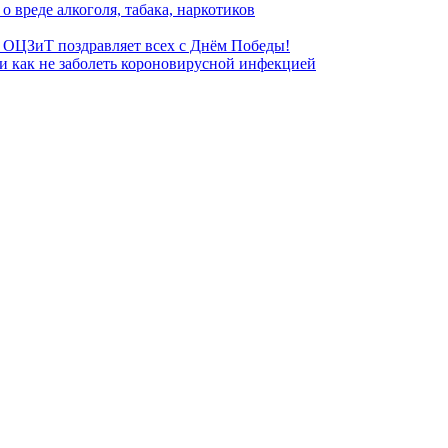
о вреде алкоголя, табака, наркотиков
 ОЦЗиТ поздравляет всех с Днём Победы!
 и как не заболеть короновирусной инфекцией