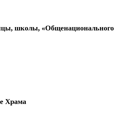
ницы, школы, «Общенационального
ве Храма