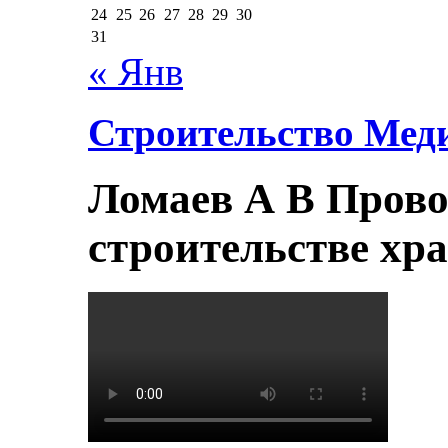
24
25
26
27
28
29
30
31
« Янв
Строительство Мед
Ломаев А В Прово
строительстве хр