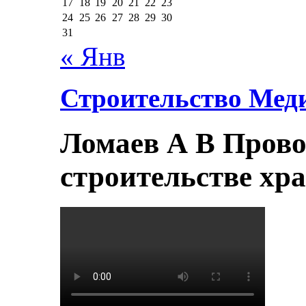
17
18
19
20
21
22
23
24
25
26
27
28
29
30
31
« Янв
Строительство Мед
Ломаев А В Прово
строительстве хр